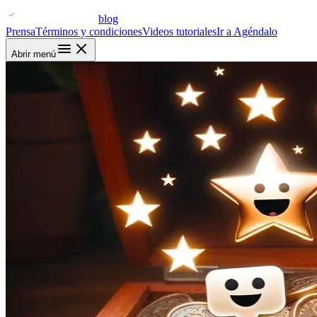
blog
Prensa
Términos y condiciones
Videos tutoriales
Ir a Agéndalo
Abrir menú